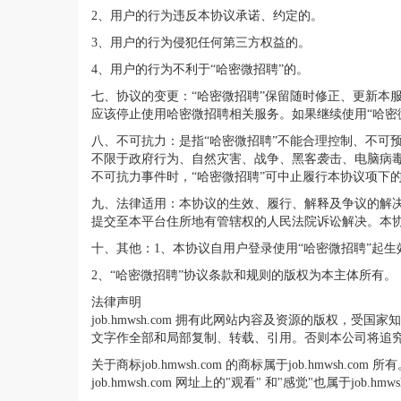
2、用户的行为违反本协议承诺、约定的。
3、用户的行为侵犯任何第三方权益的。
4、用户的行为不利于“哈密微招聘”的。
七、协议的变更：“哈密微招聘”保留随时修正、更新本
应该停止使用哈密微招聘相关服务。如果继续使用“哈密
八、不可抗力：是指“哈密微招聘”不能合理控制、不可
不限于政府行为、自然灾害、战争、黑客袭击、电脑病毒
不可抗力事件时，“哈密微招聘”可中止履行本协议项下
九、法律适用：本协议的生效、履行、解释及争议的解
提交至本平台住所地有管辖权的人民法院诉讼解决。本
十、其他：1、本协议自用户登录使用“哈密微招聘”起生
2、“哈密微招聘”协议条款和规则的版权为本主体所有。
法律声明
job.hmwsh.com 拥有此网站内容及资源的版权，受
文字作全部和局部复制、转载、引用。否则本公司将追
关于商标job.hmwsh.com 的商标属于job.hmwsh.
job.hmwsh.com 网址上的"观看" 和"感觉"也属于j