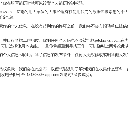
权限，当你在填写简历时就可以设置个人简历控制权限。
过job.hmwsh.com筛选的用人单位的人事经理有权使用我们的数据库搜
加适合您。
业人员来检索你的个人信息。在没有得到你的许可之前，我们将不会向招聘单位
历表格，并自行查找工作职位。你的任何个人信息不会被包括job.hmwsh.
，可以选择使用本功能。一旦你希望重新寻找工作，可以随时上网修改此
修改您的个人信息和简历。除了信息的发布者外，任何人无权修改或删除他人发布的
com的隐私权条款，我们会在此公布，以便您能及时了解到我们在收集什么资
至 454806536#qq.com(发送时#替换成@)。