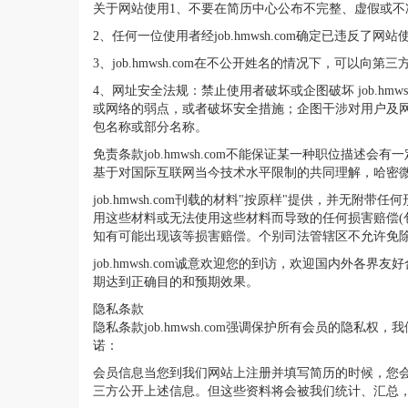
关于网站使用1、不要在简历中心公布不完整、虚假或
2、任何一位使用者经job.hmwsh.com确定已违反
3、job.hmwsh.com在不公开姓名的情况下，可以向
4、网址安全法规：禁止使用者破坏或企图破坏 job.h
或网络的弱点，或者破坏安全措施；企图干涉对用户及网络的
包名称或部分名称。
免责条款job.hmwsh.com不能保证某一种职位
基于对国际互联网当今技术水平限制的共同理解，哈密
job.hmwsh.com刊载的材料"按原样"提供，并
用这些材料或无法使用这些材料而导致的任何损害赔偿(包括不限
知有可能出现该等损害赔偿。个别司法管辖区不允许免
job.hmwsh.com诚意欢迎您的到访，欢迎国内外各
期达到正确目的和预期效果。
隐私条款
隐私条款job.hmwsh.com强调保护所有会员的隐私
诺：
会员信息当您到我们网站上注册并填写简历的时候，您
三方公开上述信息。但这些资料将会被我们统计、汇总