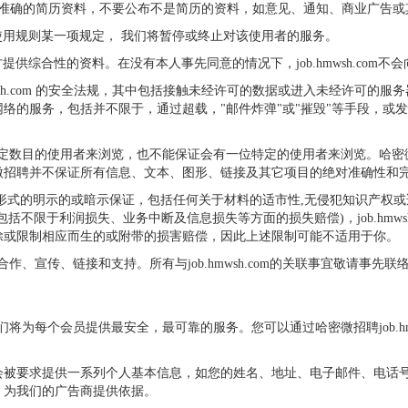
不准确的简历资料，不要公布不是简历的资料，如意见、通知、商业广告或
了网站使用规则某一项规定， 我们将暂停或终止对该使用者的服务。
第三方提供综合性的资料。在没有本人事先同意的情况下，job.hmwsh.c
mwsh.com 的安全法规，其中包括接触未经许可的数据或进入未经许可
服务，包括并不限于，通过超载，"邮件炸弹"或"摧毁"等手段，或发送促销，
描述会有一定数目的使用者来浏览，也不能保证会有一位特定的使用者来浏览。
微招聘并不保证所有信息、文本、图形、链接及其它项目的绝对准确性和
无附带任何形式的明示的或暗示保证，包括任何关于材料的适市性,无侵犯知识
于利润损失、业务中断及信息损失等方面的损失赔偿)，job.hmwsh.com
除或限制相应而生的或附带的损害赔偿，因此上述限制可能不适用于你。
界友好合作、宣传、链接和支持。所有与job.hmwsh.com的关联事宜敬
权，我们将为每个会员提供最安全，最可靠的服务。您可以通过哈密微招聘job.h
会被要求提供一系列个人基本信息，如您的姓名、地址、电子邮件、电话
，为我们的广告商提供依据。