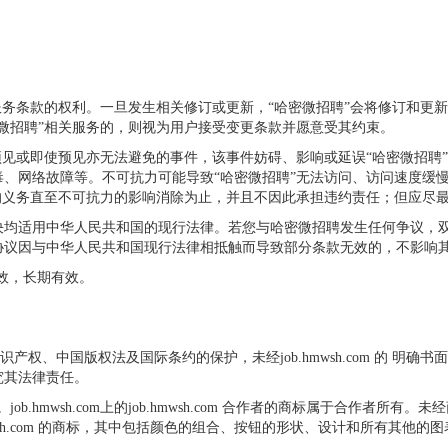
服务条款的权利。一旦发生相关修订或更新，“哈密微招聘”会将修订和更
微招聘”相关服务的，则视为用户接受变更条款并愿意受其约束。
预见或即使预见亦无法避免的事件，该事件妨碍、影响或延误“哈密微招聘
、网络故障等。不可抗力可能导致“哈密微招聘”无法访问、访问速度缓
的义务直至不可抗力的影响消除为止，并且不因此承担违约责任；但应尽
决均适用中华人民共和国的现行法律。若您与哈密微招聘发生任何争议，
协议因与中华人民共和国现行法律相抵触而导致部分条款无效的，不影响
效，长期有效。
国家知识产权、中国版权法及国际条约的保护，未经job.hmwsh.com 的
究其法律责任。
com 所有。job.hmwsh.com上的job.hmwsh.com 合作者的商标属
ob.hmwsh.com 的商标，其中包括颜色的组合、按钮的形状、设计和所有其他的