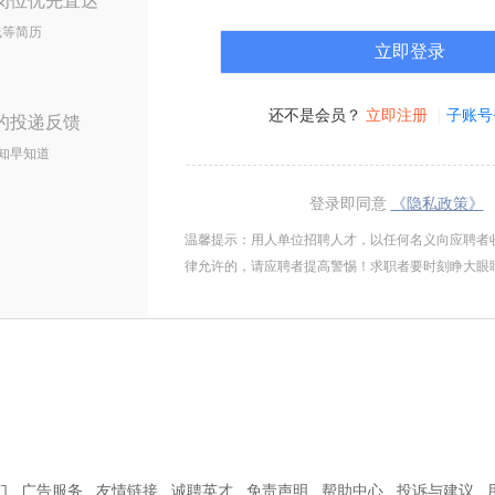
岗位优先直达
线等简历
还不是会员？
立即注册
子账号
的投递反馈
知早知道
登录即同意
《隐私政策》
温馨提示：用人单位招聘人才，以任何名义向应聘者
律允许的，请应聘者提高警惕！求职者要时刻睁大眼
们
广告服务
友情链接
诚聘英才
免责声明
帮助中心
投诉与建议