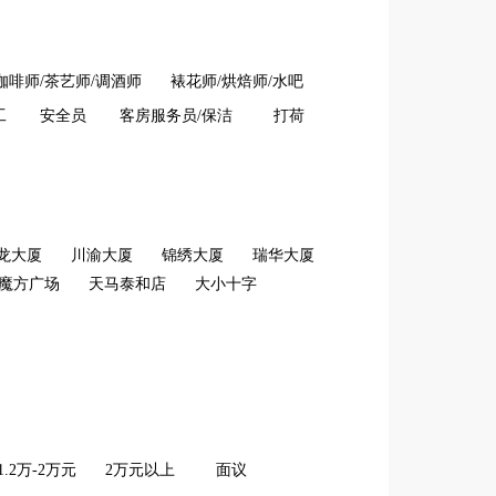
咖啡师/茶艺师/调酒师
裱花师/烘焙师/水吧
工
安全员
客房服务员/保洁
打荷
龙大厦
川渝大厦
锦绣大厦
瑞华大厦
魔方广场
天马泰和店
大小十字
1.2万-2万元
2万元以上
面议