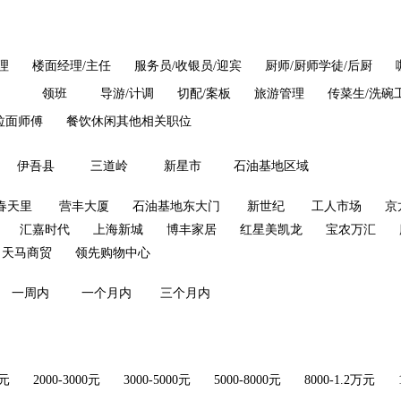
理
楼面经理/主任
服务员/收银员/迎宾
厨师/厨师学徒/后厨
领班
导游/计调
切配/案板
旅游管理
传菜生/洗碗
拉面师傅
餐饮休闲其他相关职位
伊吾县
三道岭
新星市
石油基地区域
春天里
营丰大厦
石油基地东大门
新世纪
工人市场
京
汇嘉时代
上海新城
博丰家居
红星美凯龙
宝农万汇
天马商贸
领先购物中心
一周内
一个月内
三个月内
0元
2000-3000元
3000-5000元
5000-8000元
8000-1.2万元