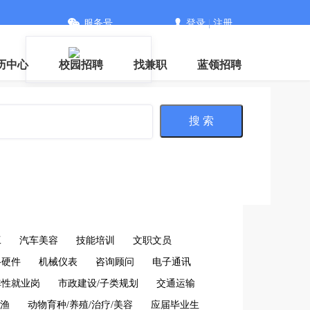
服务号
登录
|
注册
信
历中心
校园招聘
找兼职
蓝领招聘
搜 索
工
汽车美容
技能培训
文职文员
络硬件
机械仪表
咨询顾问
电子通讯
弹性就业岗
市政建设/子类规划
交通运输
渔
动物育种/养殖/治疗/美容
应届毕业生