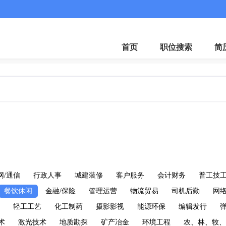
微
首页
职位搜索
简
网/通信
行政人事
城建装修
客户服务
会计财务
普工技
餐饮休闲
金融/保险
管理运营
物流贸易
司机后勤
网
轻工工艺
化工制药
摄影影视
能源环保
编辑发行
术
激光技术
地质勘探
矿产冶金
环境工程
农、林、牧、