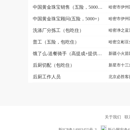
中国黄金珠宝销售（五险，5000+）
哈密市伊州
中国黄金珠宝顾问(五险，5000+）
哈密市伊州
洗涤厂分拣工（包吃住）
哈密净之蓝
普工（五险，包吃住）
哈密立彬豆
饿了么-送餐骑手（高提成+提供电动车）可接受寒假工
新疆小火苗
后厨切配（包吃住）
新星市十三
后厨工作人员
北京必胜客比
关于我们
联
新ICP备14003455号-3
新公网安备652