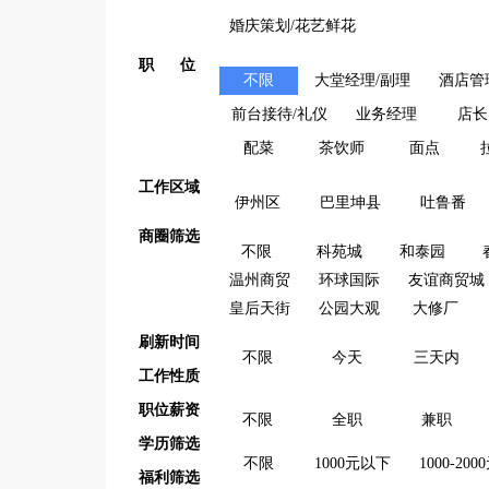
婚庆策划/花艺鲜花
职 位
不限
大堂经理/副理
酒店管
前台接待/礼仪
业务经理
店长
配菜
茶饮师
面点
工作区域
伊州区
巴里坤县
吐鲁番
商圈筛选
不限
科苑城
和泰园
温州商贸
环球国际
友谊商贸城
皇后天街
公园大观
大修厂
刷新时间
不限
今天
三天内
工作性质
职位薪资
不限
全职
兼职
学历筛选
不限
1000元以下
1000-200
福利筛选