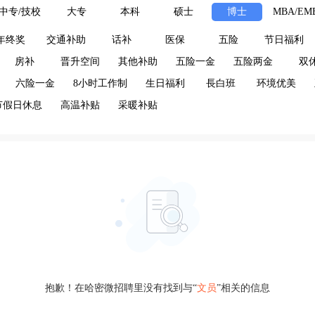
中专/技校
大专
本科
硕士
博士
MBA/EM
年终奖
交通补助
话补
医保
五险
节日福利
房补
晋升空间
其他补助
五险一金
五险两金
双
六险一金
8小时工作制
生日福利
長白班
环境优美
节假日休息
高温补贴
采暖补贴
抱歉！在哈密微招聘里没有找到与“
文员
”相关的信息