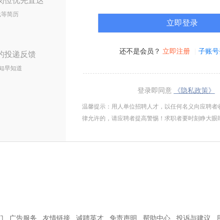
岗位优先直达
线等简历
还不是会员？
立即注册
子账号
的投递反馈
知早知道
登录即同意
《隐私政策》
温馨提示：用人单位招聘人才，以任何名义向应聘者
律允许的，请应聘者提高警惕！求职者要时刻睁大眼
们
广告服务
友情链接
诚聘英才
免责声明
帮助中心
投诉与建议